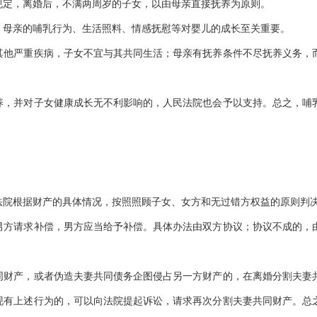
规定，离婚后，不满两周岁的子女，以由母亲直接抚养为原则。
，母亲的哺乳行为、生活照料、情感抚慰等对婴儿的成长至关重要。
其他严重疾病，子女不宜与其共同生活；母亲有抚养条件不尽抚养义务，
养，并对子女健康成长无不利影响的，人民法院也会予以支持。总之，哺
法院根据财产的具体情况，按照照顾子女、女方和无过错方权益的原则判
男方请求补偿，男方应当给予补偿。具体办法由双方协议；协议不成的，
同财产，或者伪造夫妻共同债务企图侵占另一方财产的，在离婚分割夫妻
现有上述行为的，可以向法院提起诉讼，请求再次分割夫妻共同财产。总