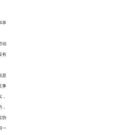
和单
劳动
没有
说是
证事
实，
的，
卖协
同一