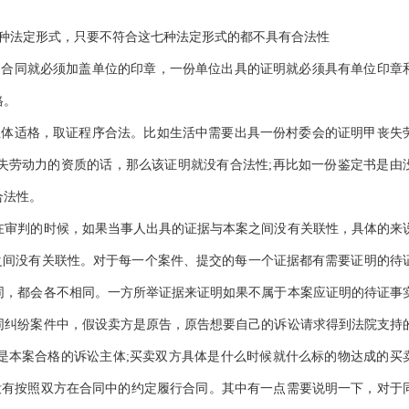
七种法定形式，只要不符合这七种法定形式的都不具有合法性
的合同就必须加盖单位的印章，一份单位出具的证明就必须具有单位印章
格。
主体适格，取证程序合法。比如生活中需要出具一份村委会的证明甲丧失
失劳动力的资质的话，那么该证明就没有合法性;再比如一份鉴定书是由
合法性。
在审判的时候，如果当事人出具的证据与本案之间没有关联性，具体的来
之间没有关联性。对于每一个案件、提交的每一个证据都有需要证明的待
同，都会各不相同。一方所举证据来证明如果不属于本案应证明的待证事
同纠纷案件中，假设卖方是原告，原告想要自己的诉讼请求得到法院支持
是本案合格的诉讼主体;买卖双方具体是什么时候就什么标的物达成的买
没有按照双方在合同中的约定履行合同。其中有一点需要说明一下，对于