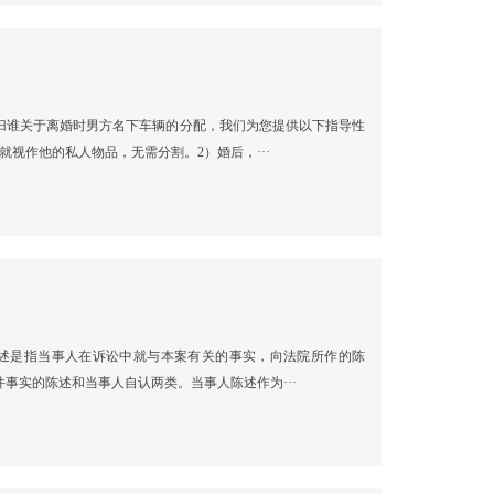
归谁关于离婚时男方名下车辆的分配，我们为您提供以下指导性
视作他的私人物品，无需分割。2）婚后，···
述是指当事人在诉讼中就与本案有关的事实，向法院所作的陈
事实的陈述和当事人自认两类。当事人陈述作为···