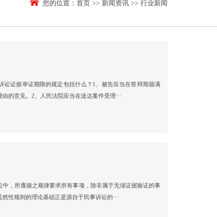
您的位置：
首页
>>
新闻资讯
>>
行业新闻
？
诉讼证据举证期限的规定包括什么？1、被告应当在答辩期届满
由的意见。2、人民法院应当在送达案件受理···
讼中，所遵循之规律要求所有事项，除非属于无须证据验证的事
然性规则的理论基础正是源自于民事诉讼的···